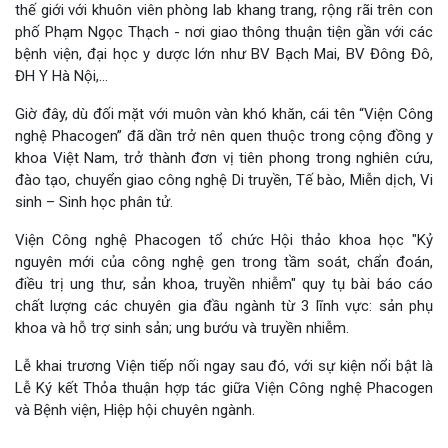
thế giới với khuôn viên phòng lab khang trang, rộng rãi trên con
phố Phạm Ngọc Thạch - nơi giao thông thuận tiện gần với các
bệnh viện, đại học y dược lớn như BV Bạch Mai, BV Đông Đô,
ĐH Y Hà Nội,...
Giờ đây, dù đối mặt với muôn vàn khó khăn, cái tên “Viện Công
nghệ Phacogen” đã dần trở nên quen thuộc trong cộng đồng y
khoa Việt Nam, trở thành đơn vị tiên phong trong nghiên cứu,
đào tạo, chuyển giao công nghệ Di truyền, Tế bào, Miễn dịch, Vi
sinh – Sinh học phân tử.
Viện Công nghệ Phacogen tổ chức Hội thảo khoa học "Kỷ
nguyên mới của công nghệ gen trong tầm soát, chẩn đoán,
điều trị ung thư, sản khoa, truyền nhiễm" quy tụ bài báo cáo
chất lượng các chuyên gia đầu ngành từ 3 lĩnh vực: sản phụ
khoa và hỗ trợ sinh sản; ung bướu và truyền nhiễm.
Lễ khai trương Viện tiếp nối ngay sau đó, với sự kiện nổi bật là
Lễ Ký kết Thỏa thuận hợp tác giữa Viện Công nghệ Phacogen
và Bệnh viện, Hiệp hội chuyên ngành.