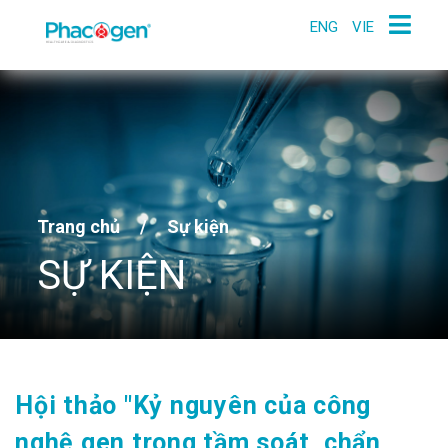
ENG
VIE
Trang chủ
/
Sự kiện
SỰ KIỆN
Hội thảo "Kỷ nguyên của công
nghệ gen trong tầm soát, chẩn